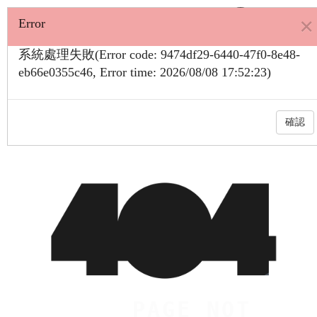
跳
×
全
展
Error
到
開/
主
文
系統處理失敗(Error code: 9474df29-6440-47f0-8e48-
摺
要
檢
eb66e0355c46, Error time: 2026/08/08 17:52:23)
疊
內
索
選
容
單
區
確認
塊
P
A
G
E
N
O
T