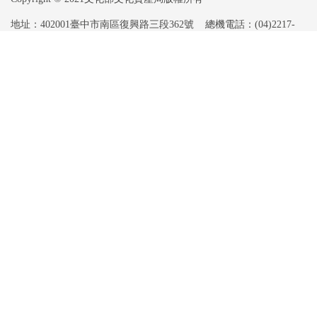
地址：402001臺中市南區復興路三段362號
總機電話：(04)2217-
7777
最佳瀏覽螢幕解析度1280x720 ︱ 建議使用Chrome、Firefox、Safari、
Edge瀏覽
隱私權及資訊安全政策
︱
著作權聲明
︱
機關保有個人資料
︱
網站資料開放宣言
︱
雙語詞彙
︱
政府公共網