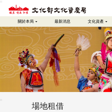
跳
:::
到
主
要
關於本局
最新消息
文化資產
內
容
區
塊
:::
場地租借