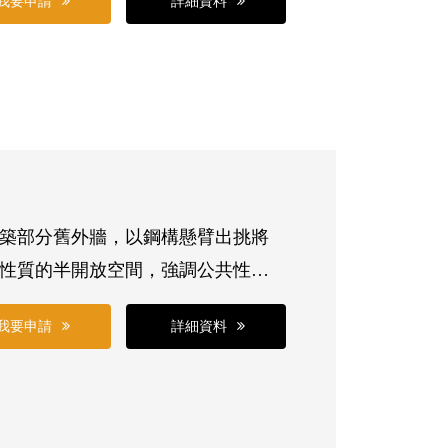
我要申請
詳細資料
式座位，可提供演講及研討會使用，請
GA線。
建築部分舊外牆，以鋼構懸臂出挑將
性質的半開放空間，強調公共性，
內特別顯出新舊併存張力。
我要申請
詳細資料