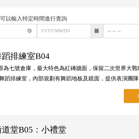
可以輸入特定時間進行查詢
場
場
日曆
地
地
租
租
舞蹈排練室B04
借
借
.原為七號倉庫，最大特色為紅磚牆面，保留二次世界大戰時
結
結
舞蹈排練室，內部規劃有舞蹈地板及鏡面，提供表演團隊
束
束
日
時
期
間
衡道堂B05：小禮堂