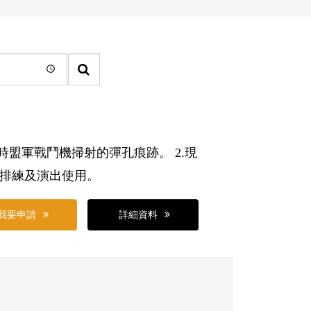
單
元
檢
索
盟軍戰鬥機掃射的彈孔痕跡。 2.現
關
排練及演出使用。
鍵
字
我要申請
詳細資料