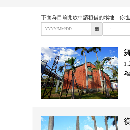
下面為目前開放申請租借的場地，你也
場
場
日曆
地
地
租
租
借
借
1
起
起
為
始
始
日
時
期
間