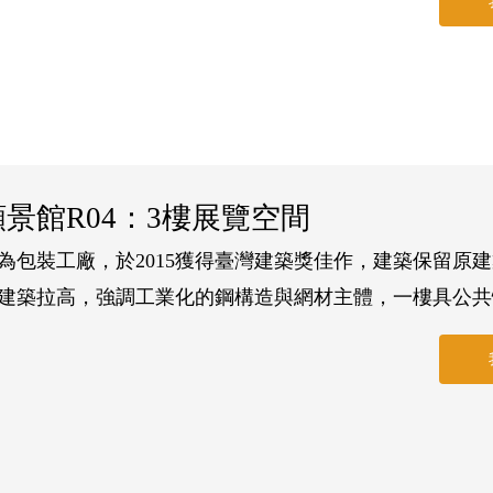
供投影機、布幕、音響設備(3隻無線麥克風)及128階梯
備鹼性電池(一隻麥克風需2個)、筆記型電腦及HDMI或V
願景館R04：3樓展覽空間
為包裝工廠，於2015獲得臺灣建築獎佳作，建築保留原
建築拉高，強調工業化的鋼構造與網材主體，一樓具公共
下室保留購置於荷蘭的米酒洗瓶機成為文化資產，在園區