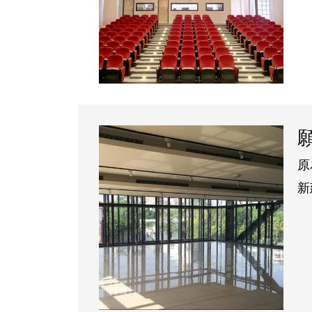
提
自
原
新
地