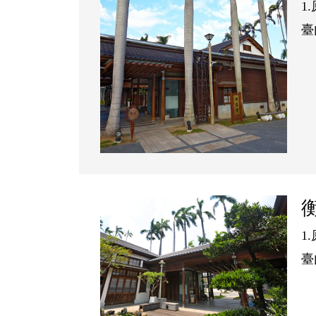
1
臺
3
4
間
風
1
臺
3